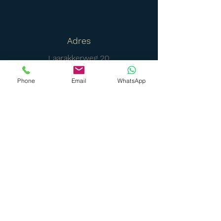
Adres
Laarakkerweg 20
5061 JR
Phone
Email
WhatsApp
Oisterwijk
Uitsluitend op afspraak
Telefoon
06 42011242