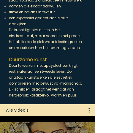
Laag voor laag ontstaat een nieuw werk:
vormen die elkaar aanvullen
ritme en balans in textuur
een expressief gezicht dat je blijft
aankijken
De kunst ligt niet alleen in het
eindresultaat, maar vooral in het proces.
Het atelier is de plek waar ideeën groeien
en materialen hun bestemming vinden.
Duurzame kunst
Door te werken met upcycled leer krijgt
restmateriaal een tweede leven. Zo
ontstaan kunstwerken die esthetiek
combineren met bewust vakmanschap.
Elk schilderij draagt het verhaal van
hergebruik: karaktervol, warm en puur.
Alle video's