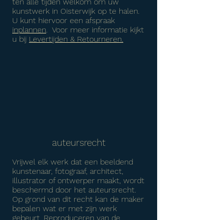
ten alle tijden welkom om uw
kunstwerk in Oisterwijk op te halen.
U kunt hiervoor een afspraak
inplannen
. Voor meer informatie kijkt
u bij
Levertijden & Retourneren.
auteursrecht
Vrijwel elk werk dat een beeldend
kunstenaar, fotograaf, architect,
illustrator of ontwerper maakt, wordt
beschermd door het auteursrecht.
Op grond van dit recht kan de maker
bepalen wat er met zijn werk
gebeurt. Reproduceren van de