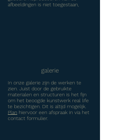
afbeeldingen is niet toegestaan,
galerie
In onze galerie zijn de werken te
zien. Juist door de gebruikte
materialen en structuren is het fijn
om het beoogde kunstwerk real life
te bezichtigen. Dit is altijd mogelijk.
Plan
hiervoor een afspraak in via het
contact formulier.