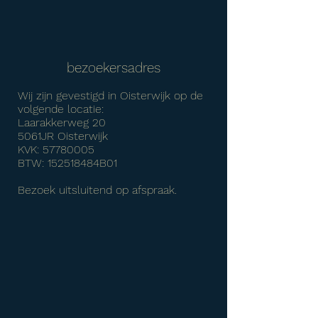
bezoekersadres
Wij zijn gevestigd in Oisterwijk op de
volgende locatie:
Laarakkerweg 20
5061JR Oisterwijk
KVK: 57780005
BTW: 152518484B01
Bezoek uitsluitend op afspraak.