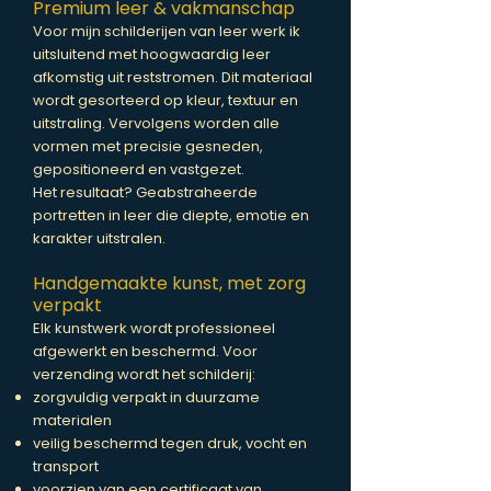
Premium leer & vakmanschap
Voor mijn schilderijen van leer werk ik
uitsluitend met hoogwaardig leer
afkomstig uit reststromen. Dit materiaal
wordt gesorteerd op kleur, textuur en
uitstraling. Vervolgens worden alle
vormen met precisie gesneden,
gepositioneerd en vastgezet.
Het resultaat? Geabstraheerde
portretten in leer die diepte, emotie en
karakter uitstralen.
Handgemaakte kunst, met zorg
verpakt
Elk kunstwerk wordt professioneel
afgewerkt en beschermd. Voor
verzending wordt het schilderij:
zorgvuldig verpakt in duurzame
materialen
veilig beschermd tegen druk, vocht en
transport
voorzien van een certificaat van