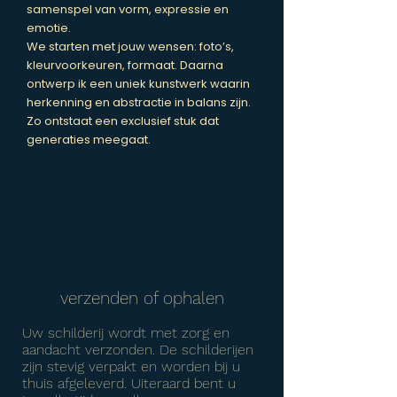
samenspel van vorm, expressie en
emotie.
We starten met jouw wensen: foto’s,
kleurvoorkeuren, formaat. Daarna
ontwerp ik een uniek kunstwerk waarin
herkenning en abstractie in balans zijn.
Zo ontstaat een exclusief stuk dat
generaties meegaat.
verzenden of ophalen
Uw schilderij wordt met zorg en
aandacht verzonden. De schilderijen
zijn stevig verpakt en worden bij u
thuis afgeleverd. Uiteraard bent u